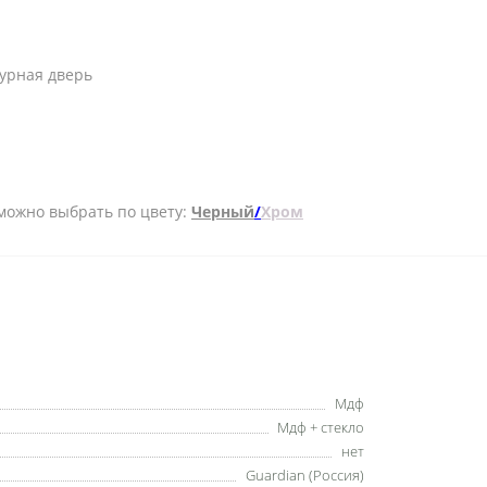
турная дверь
- можно выбрать по цвету:
Черный
/
Хром
Мдф
Мдф + стекло
нет
Guardian (Россия)