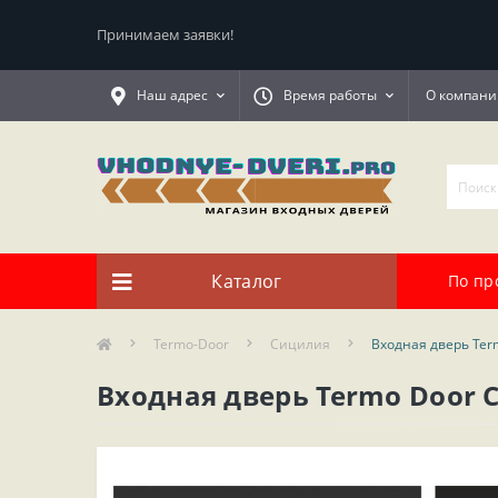
Принимаем заявки!
Наш адрес
Время работы
О компани
Каталог
По пр
Termo-Door
Сицилия
Входная дверь Ter
Входная дверь Termo Door 