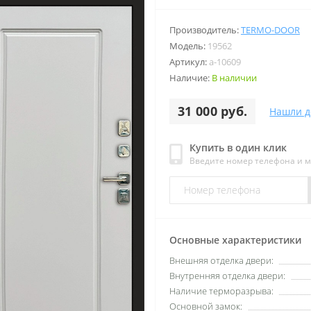
Производитель:
TERMO-DOOR
Модель:
19562
Артикул:
a-10609
Наличие:
В наличии
31 000 руб.
Нашли д
Купить в один клик
Введите номер телефона и 
Основные характеристики
Внешняя отделка двери:
Внутренняя отделка двери:
Наличие терморазрыва:
Основной замок: