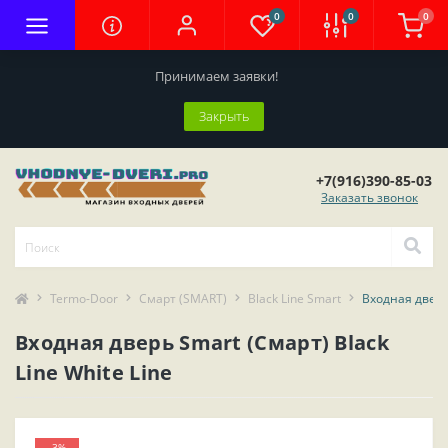
0
0
0
Принимаем заявки!
Закрыть
+7(916)390-85-03
Заказать звонок
Termo-Door
Смарт (SMART)
Black Line Smart
Входная дверь 
Входная дверь Smart (Смарт) Black
Line White Line
-3%