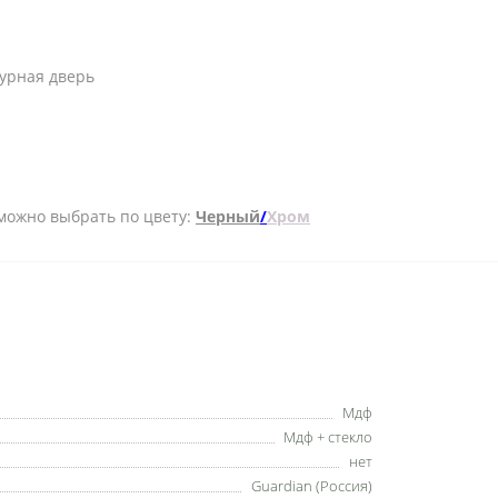
турная дверь
- можно выбрать по цвету:
Черный
/
Хром
Мдф
Мдф + стекло
нет
Guardian (Россия)