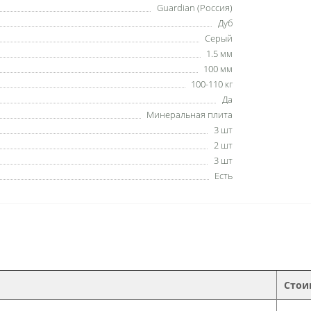
Guardian (Россия)
Дуб
Серый
1.5 мм
100 мм
100-110 кг
Да
Минеральная плита
3 шт
2 шт
3 шт
Есть
Стои