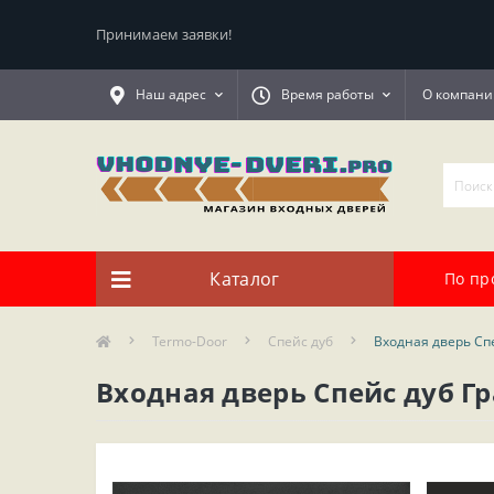
Принимаем заявки!
Наш адрес
Время работы
О компани
Каталог
По пр
Termo-Door
Спейс дуб
Входная дверь Спе
Входная дверь Спейс дуб Гр