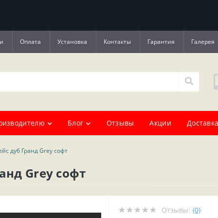
и
Оплата
Установка
Контакты
Гарантия
Галерея
оизводителю
Блог
Отзывы
Акции
Доставка
йс дуб Гранд Grey софт
анд Grey софт
Отзывы:
(0)