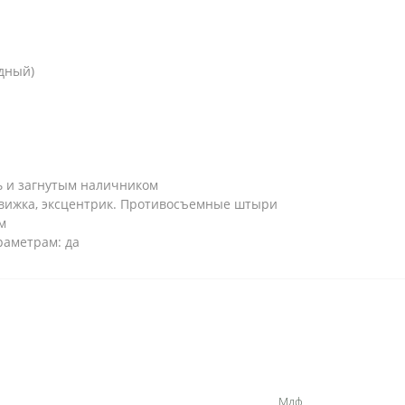
ьдный)
ь и загнутым наличником
вижка, эксцентрик. Противосъемные штыри
м
раметрам: да
Мдф