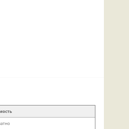
мость
латно