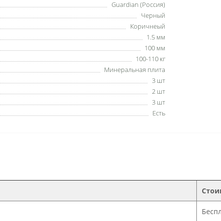
Guardian (Россия)
Черный
Коричнеый
1.5 мм
100 мм
100-110 кг
Минеральная плита
3 шт
2 шт
3 шт
Есть
Стои
Бесп