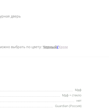
турная дверь
- можно выбрать по цвету:
Черный
/
Хром
Мдф
Мдф + стекло
нет
Guardian (Россия)