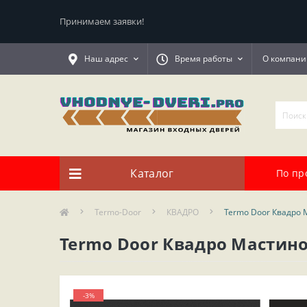
Принимаем заявки!
Наш адрес
Время работы
О компани
Каталог
По пр
Termo-Door
КВАДРО
Termo Door Квадро 
Termo Door Квадро Мастино
-3%