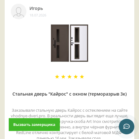
Игорь
18.07.2026
Стальная дверь "Кайрос" с окном (терморазрыв 3к)
Заказывали стальную дверь Кайрос с остеклением на сайте
vhodnye-dveri.pro. В реальности дверь выглядит еще лучше,
чем на фото! Внешняя ручка-скоба Art Inox смотрится
Вызвать замерщика
очень стильно и современно, а внутри чёрная фурнитура
RedLine отлично контрастирует с белой матовой МДФ-
панелью 16 мм. Заказывали сраз..