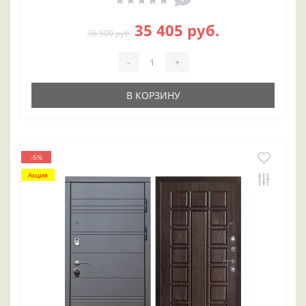
35 405 руб.
36 500 руб.
-
+
В КОРЗИНУ
-5%
Акция