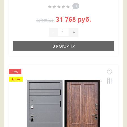
0
31 768 руб.
33 440 руб.
-
+
В КОРЗИНУ
-3%
Акция