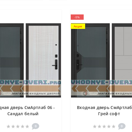
-5%
Акция
дная дверь СмАртлаб 06 -
Входная дверь СмАртлаб 
Сандал белый
Грей софт
0
0