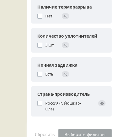
Наличие терморазрыва
Нет
46
Количество уплотнителей
3 шт
46
Ночная задвижка
Есть
46
Страна-производитель
Россия (г. Йошкар-
46
Ола)
Сбросить
Выберите фильтры