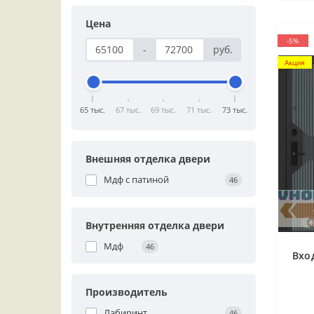
Цена
-5%
-
руб.
Акция
65 тыс.
67 тыс.
69 тыс.
71 тыс.
73 тыс.
Внешняя отделка двери
Мдф с патиной
46
Внутренняя отделка двери
Мдф
46
Вхо
Производитель
Лабиринт
46