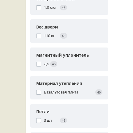
1.8 мм
46
Вес двери
110 кг
46
Магнитный уплонитель
Да
46
Материал утепления
Базальтовая плита
46
Петли
3 шт
46