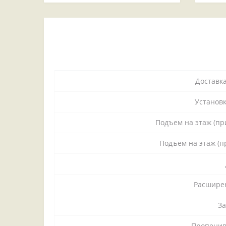
Доставк
Установк
Подъем на этаж (пр
Подъем на этаж (п
Расширен
З
Пропенив