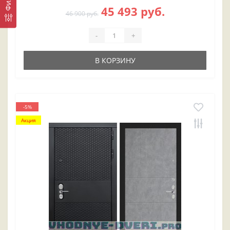
45 493 руб.
46 900 руб.
-
+
В КОРЗИНУ
-5%
Акция