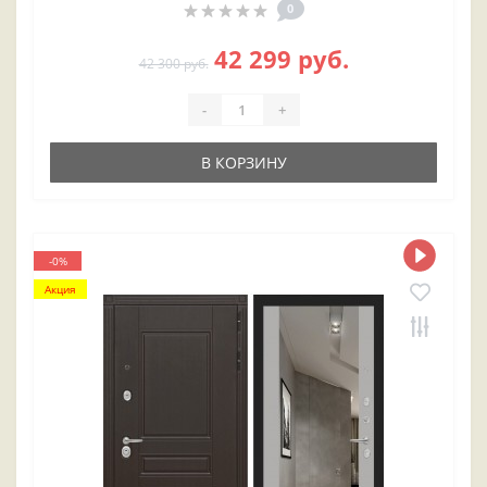
0
42 299 руб.
42 300 руб.
-
+
В КОРЗИНУ
-0%
Акция