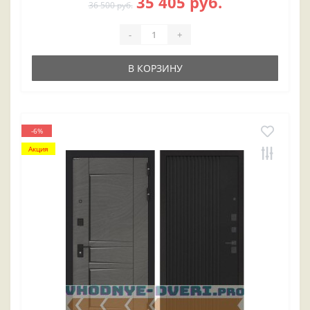
35 405 руб.
36 500 руб.
-
+
В КОРЗИНУ
-6%
Акция