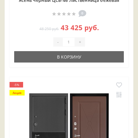
Ясень черный ЦСБ-46 Лиственница бежевая
0
43 425 руб.
48 250 руб.
-
+
В КОРЗИНУ
-5%
Акция