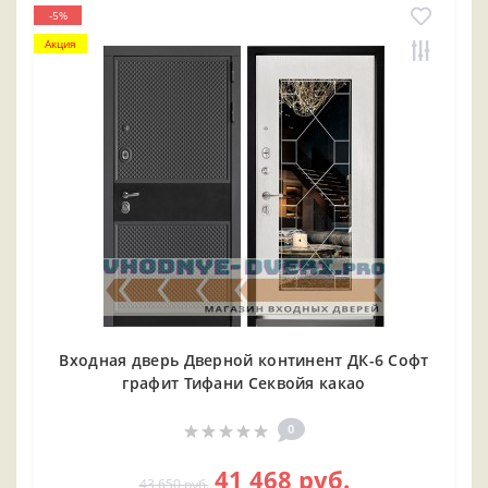
-5%
Акция
Входная дверь Дверной континент ДК-6 Софт
графит Тифани Секвойя какао
0
41 468 руб.
43 650 руб.