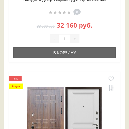
0
32 160 руб.
33 500 руб.
-
+
В КОРЗИНУ
-4%
Акция