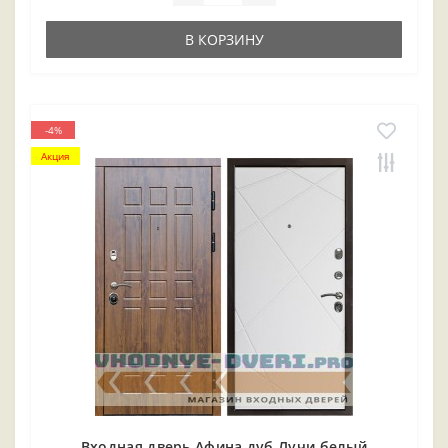
В КОРЗИНУ
-4%
Акция
Входная дверь Афина дуб Лучи белый