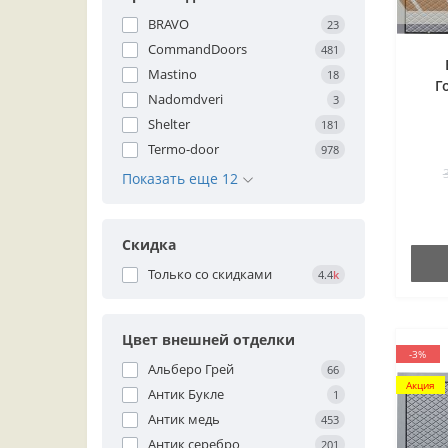
BRAVO
23
CommandDoors
481
Mastino
18
Г
Nadomdveri
3
Shelter
181
Termo-door
978
Показать еще 12
Скидка
Только со cкидками
4.4
k
Цвет внешней отделки
-3%
Альберо Грей
66
Акция
Антик Букле
1
Антик медь
453
Антик серебро
201