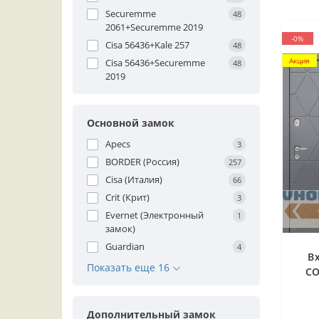
Securemme
48
2061+Securemme 2019
-0%
Cisa 56436+Kale 257
48
Акция
Cisa 56436+Securemme
48
2019
Основной замок
Apecs
3
BORDER (Россия)
257
Cisa (Италия)
66
Crit (Крит)
3
Evernet (Электронный
1
замок)
Guardian
4
В
Показать еще 16
CO
Дополнительный замок