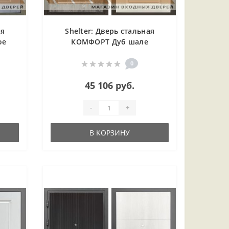
ая
Shelter: Дверь стальная
ое
КОМФОРТ Дуб шале
)
серебро/Силк тирамиссу (5)
0
45 106 руб.
-
+
В КОРЗИНУ