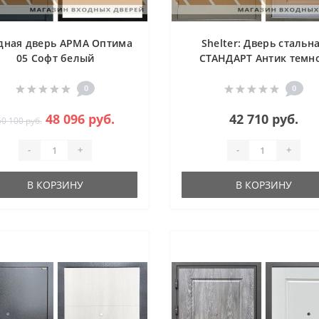
дная дверь АРМА Оптима
Shelter: Дверь стальн
05 Софт белый
СТАНДАРТ Антик темн
серебро/Силк маус (6
0
0
48 096 руб.
42 710 руб.
50 100 руб.
-
+
-
+
В КОРЗИНУ
В КОРЗИНУ