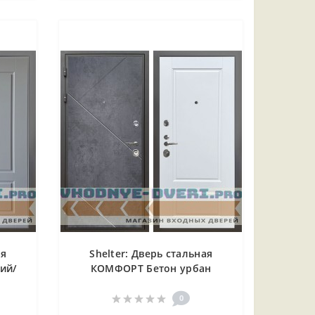
ая
Shelter: Дверь стальная
ий/
КОМФОРТ Бетон урбан
индиго/Белый матовый (4)
0