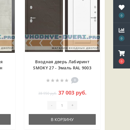
0
0
ая
Входная дверь Лабиринт
0
н
SMOKY 27 - Эмаль RAL 9003
1)
0
37 003 руб.
38 950 руб.
-
+
В КОРЗИНУ