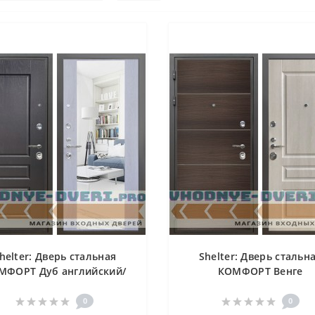
helter: Дверь стальная
Shelter: Дверь стальн
МФОРТ Дуб английский/
КОМФОРТ Венге
 филадельфия крем (12)
структурный горизонт/
филадельфия крем (3
0
0