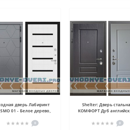
ходная дверь Лабиринт
Shelter: Дверь стальн
SMO 01 - Белое дерево,
КОМФОРТ Дуб английск
стекло черное
Силк маус (6)
0
0