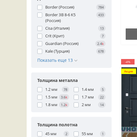
Border (Россия)
784
Border ЗВ 8-6 К5
433
(Россия)
Cisa (Италия)
13
Crit (Крит)
7
Guardian (Россия)
2.4
k
Kale (Турция)
678
Показать еще 13
-4%
Акция
Толщина металла
1.2 мм
1.4 мм
78
5
1.5 мм
1.7 мм
3.6
k
22
1.8 мм
2 мм
1.2
k
14
Толщина полотна
45 мм
55 мм
2
1