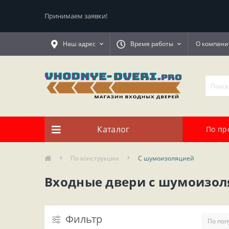
Принимаем заявки!
Наш адрес
Время работы
О компани
Каталог
По пр
По конструкции
С шумоизоляцией
Входные двери с шумоизоля
Фильтр