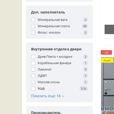
Доп. наполнитель
Минеральная вата
2
Минеральная плита
38
Фольг. изолон
2
Внутренняя отделка двери
-3%
Древ Плита + молдинг
2
Акция
Корабельная фанера
1
Ламинат
3
ЛДВП
1
Массив сосны
1
Мдф
3.2
k
Показать еще 18
Производитель