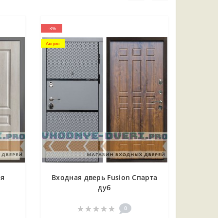
-3%
Акция
ая
Входная дверь Fusion Спарта
дуб
Дуб
)
0