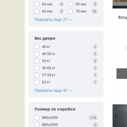
60 мм
65 мм
4
5
66 мм
70 мм
2
15
Вхо
Показать еще 27
Вес двери
40 кг
1
40-50 кг
1
50 кг
2
56-66 кг
1
57-59 кг
1
62 кг
1
Показать еще 47
Размер по коробке:
880x2050
1.7
k
880х2050
3