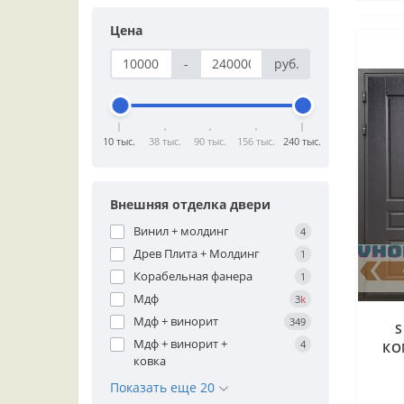
Цена
-
руб.
10 тыс.
38 тыс.
90 тыс.
156 тыс.
240 тыс.
Внешняя отделка двери
Винил + молдинг
4
Древ Плита + Молдинг
1
Корабельная фанера
1
Мдф
3
k
Мдф + винорит
349
S
Мдф + винорит +
4
КО
ковка
Дуб
Показать еще 20