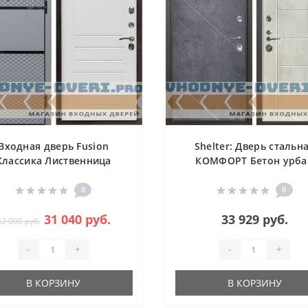
Входная дверь Fusion
Shelter: Дверь стальн
Классика Лиственница
КОМФОРТ Бетон урба
индиго/Бетон крем (1
0
0
31 040 руб.
33 929 руб.
32 000 руб.
-
+
-
+
В КОРЗИНУ
В КОРЗИНУ