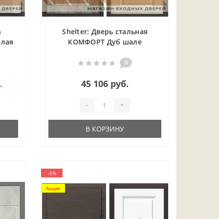
n
Shelter: Дверь стальная
елая
КОМФОРТ Дуб шале
серебро/Дуб филадельфия
крем (3)
0
.
45 106 руб.
-
+
В КОРЗИНУ
-5%
Акция