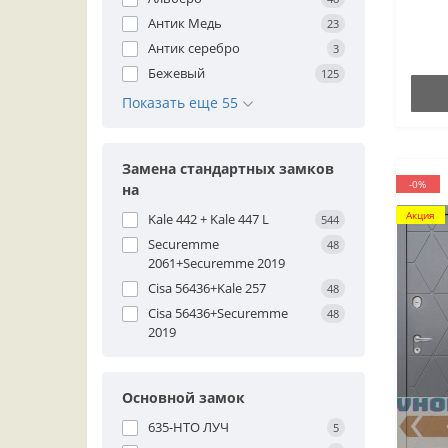
Антик Медь
23
Антик серебро
3
Бежевый
125
Показать еще 55
Замена стандартных замков
-0%
на
Акция
Kale 442 + Kale 447 L
544
Securemme
48
2061+Securemme 2019
Cisa 56436+Kale 257
48
Cisa 56436+Securemme
48
2019
Основной замок
635-НТО ЛУЧ
5