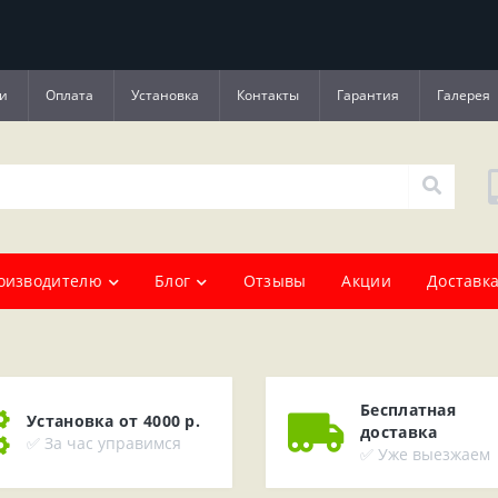
и
Оплата
Установка
Контакты
Гарантия
Галерея
оизводителю
Блог
Отзывы
Акции
Доставка
Бесплатная
Установка от 4000 р.
доставка
✅ За час управимся
✅ Уже выезжаем