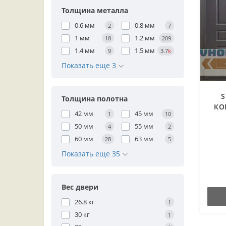
Толщина металла
0.6 мм
0.8 мм
2
7
1 мм
1.2 мм
18
209
1.4 мм
1.5 мм
9
3.7
k
Показать еще 3
S
Толщина полотна
КО
42 мм
45 мм
1
10
50 мм
55 мм
4
2
60 мм
63 мм
28
5
Показать еще 35
Вес двери
26.8 кг
1
30 кг
1