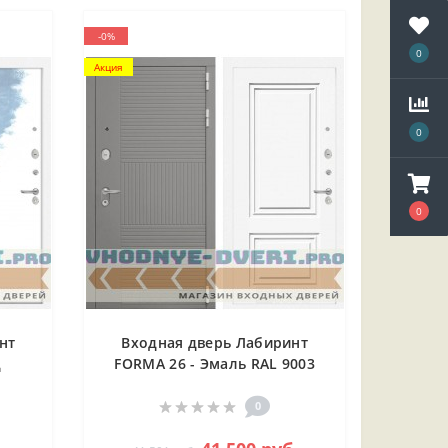
-0%
0
Акция
0
0
нт
Входная дверь Лабиринт
д
FORMA 26 - Эмаль RAL 9003
0