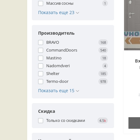
Массив сосны
1
Показать еще 23
Производитель
BRAVO
168
CommandDoors
540
Mastino
18
В
Nadomdveri
4
Shelter
185
Termo-door
978
Показать еще 15
Скидка
Только со cкидками
4.5
k