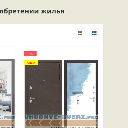
иобретении жилья
-5%
Акция