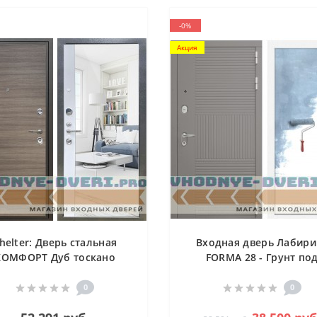
-0%
Акция
helter: Дверь стальная
Входная дверь Лабири
КОМФОРТ Дуб тоскано
FORMA 28 - Грунт по
еречный/Белый матовый
покраску
(14)
0
0