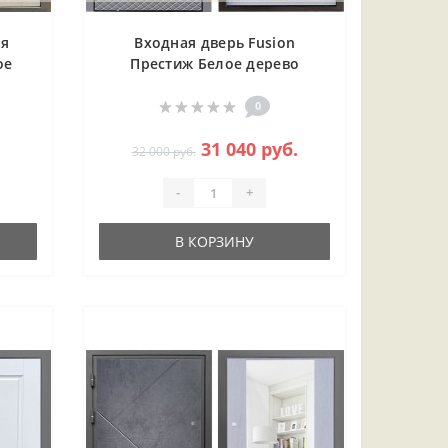
ая
Входная дверь Fusion
ое
Престиж Белое дерево
фия
0
31 040 руб.
32 000 руб.
-
+
В КОРЗИНУ