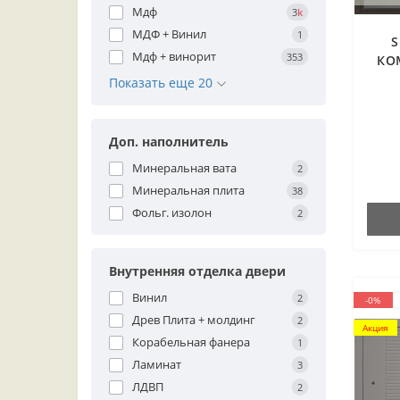
Мдф
3
k
МДФ + Винил
1
S
Мдф + винорит
353
КО
Показать еще 20
Доп. наполнитель
Минеральная вата
2
Минеральная плита
38
Фольг. изолон
2
Внутренняя отделка двери
Винил
2
-0%
Древ Плита + молдинг
2
Акция
Корабельная фанера
1
Ламинат
3
ЛДВП
2