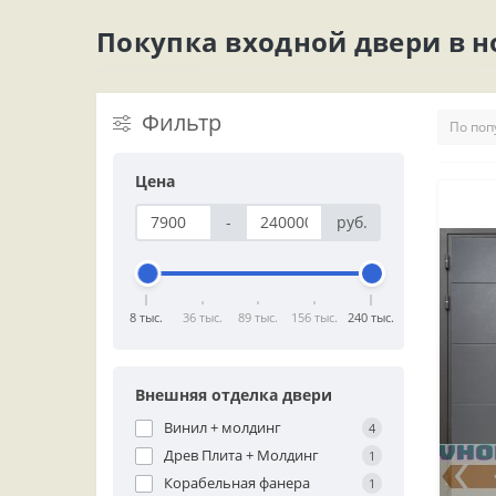
Покупка входной двери в 
Фильтр
Цена
-
руб.
8 тыс.
36 тыс.
89 тыс.
156 тыс.
240 тыс.
Внешняя отделка двери
Винил + молдинг
4
Древ Плита + Молдинг
1
Корабельная фанера
1