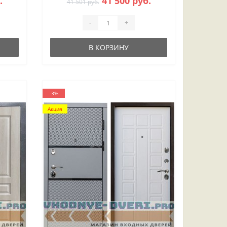
.
41 500 руб.
41 501 руб.
-
+
В КОРЗИНУ
-3%
Акция