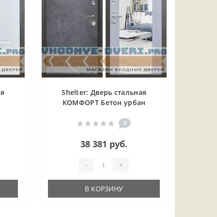
ая
Shelter: Дверь стальная
КОМФОРТ Бетон урбан
елый
индиго/Дуб филадельфия
крем (12)
0
38 381 руб.
-
+
В КОРЗИНУ