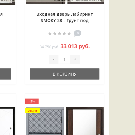
ая
Входная дверь Лабиринт
SMOKY 28 - Грунт под
елый
покраску
0
33 013 руб.
34 750 руб.
-
+
В КОРЗИНУ
-3%
Акция