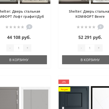
helter: Дверь стальная
Shelter: Дверь стальн
МФОРТ Лофт графит/Дуб
КОМФОРТ Венге
филадельфия крем (3)
структурный горизонт/Б
матовый (14)
0
0
44 108 руб.
52 291 руб.
-
+
-
+
В КОРЗИНУ
В КОРЗИНУ
-4%
Акция