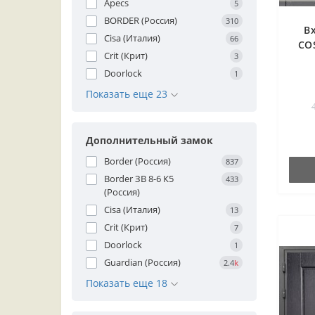
Apecs
5
BORDER (Россия)
310
В
Cisa (Италия)
66
CO
Crit (Крит)
3
Doorlock
1
Показать еще 23
Дополнительный замок
Border (Россия)
837
Border ЗВ 8-6 К5
433
(Россия)
Cisa (Италия)
13
Crit (Крит)
7
Doorlock
1
Guardian (Россия)
2.4
k
Показать еще 18