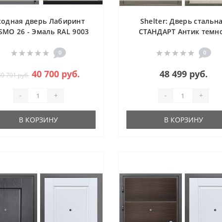
ходная дверь Лабиринт
Shelter: Дверь стальн
SMO 26 - Эмаль RAL 9003
СТАНДАРТ Антик темн
серебро/Дуб филадель
крем (12)
0
0
40 700 руб.
48 499 руб.
40 701 руб.
-
+
-
+
В КОРЗИНУ
В КОРЗИНУ