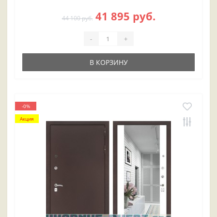
41 895 руб.
44 100 руб.
-
+
В КОРЗИНУ
-0%
Акция