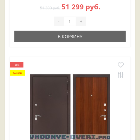
51 299 руб.
51 300 руб.
-
+
В КОРЗИНУ
-0%
Акция