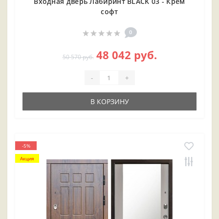
Входная дверь Лабиринт BLACK 03 - Крем
софт
0
48 042 руб.
50 570 руб.
-
+
В КОРЗИНУ
-5%
Акция