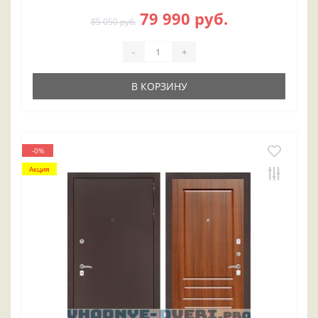
79 990 руб.
85 050 руб.
-
+
В КОРЗИНУ
-0%
Акция