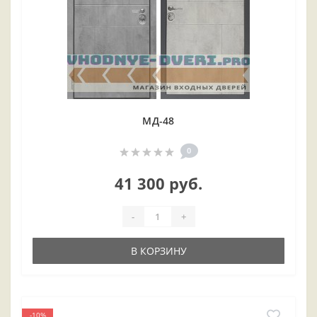
МД-48
0
41 300 руб.
-
+
В КОРЗИНУ
-10%